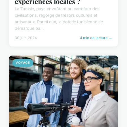
expériences locales ?
La Tunisie, pays envoûtant au carrefour des
civilisations, regorge de trésors culturels et
artisanaux. Parmi eux, la poterie tunisienne se
démarque pa...
30 juin 2024
4 min de lecture →
VOYAGE