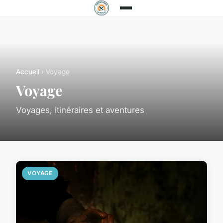
Accueil
› Voyage
Voyage
Voyages, itinéraires et aventures
VOYAGE