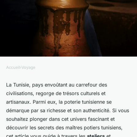
Accueil
›
Voyage
VOYAGE
Comment découvrir les
La Tunisie, pays envoûtant au carrefour des
civilisations, regorge de trésors culturels et
traditions de la poterie en
artisanaux. Parmi eux, la poterie tunisienne se
Tunisie : ateliers et
démarque par sa richesse et son authenticité. Si vous
expériences locales ?
souhaitez plonger dans cet univers fascinant et
découvrir les secrets des maîtres potiers tunisiens,
Paul
•
30 juin 2024
•
4 min de lecture
cet article vous guide à travers les
ateliers
et