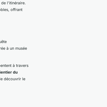
e l'itinéraire.
bles, offrant
uête
arée à un musée
pentent à travers
Sentier du
e découvrir le