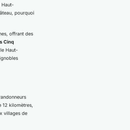
u Haut-
hâteau, pourquoi
nes, offrant des
es Cinq
 le Haut-
ignobles
 randonneurs
 12 kilomètres,
x villages de