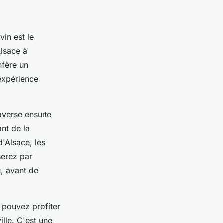
in est le
Alsace à
nfère un
 expérience
averse ensuite
ant de la
'Alsace, les
serez par
u, avant de
 pouvez profiter
lle. C'est une