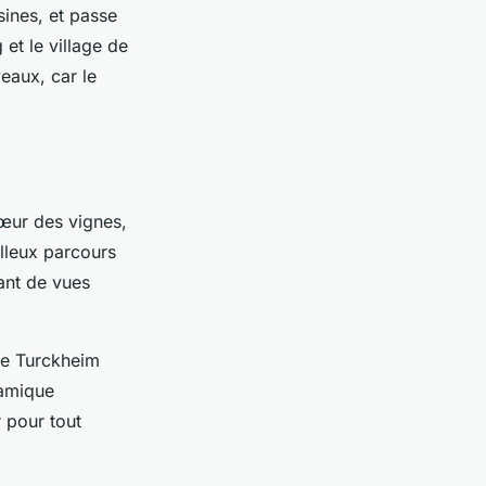
sines, et passe
et le village de
veaux, car le
cœur des vignes,
illeux parcours
tant de vues
 de Turckheim
ramique
 pour tout