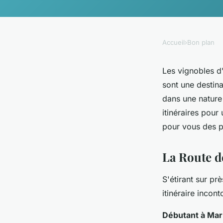
Accueil
›
Bon plan
Les vignobles d'
sont une destin
dans une nature 
itinéraires pou
pour vous des p
La Route d
S'étirant sur pr
itinéraire incon
Débutant à Ma