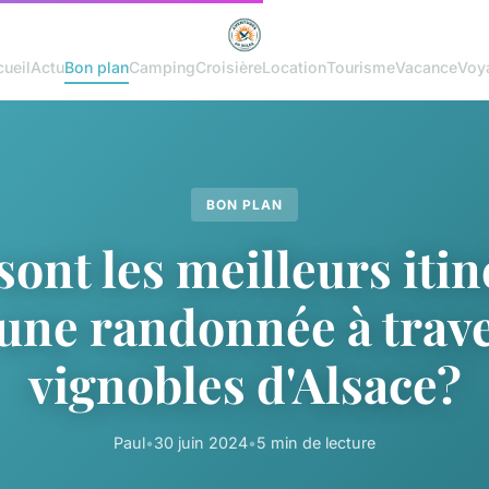
ueil
Actu
Bon plan
Camping
Croisière
Location
Tourisme
Vacance
Voy
BON PLAN
sont les meilleurs itin
une randonnée à trave
vignobles d'Alsace?
Paul
•
30 juin 2024
•
5 min de lecture