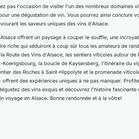
ez pas l'occasion de visiter l'un des nombreux domaines vi
our une dégustation de vin. Vous pourrez ainsi conclure v
avourant les saveurs uniques des vins d'Alsace.
Alsace offrent un paysage à couper le souffle, une incroyab
oire riche qui séduiront à coup sûr tous les amateurs de ran
- la Route des Vins d'Alsace, les sentiers viticoles autour de 
-Koenigsbourg, la boucle de Kaysersberg, l'itinéraire du v
entier des Roches à Saint-Hippolyte et la promenade viticol
 offrent des expériences uniques à ne pas manquer. Profit
gustez des vins exquis et découvrez l'histoire fascinante d
in voyage en Alsace. Bonne randonnée et à la vôtre!