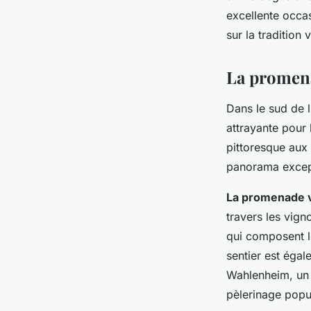
excellente occa
sur la tradition 
La promena
Dans le sud de 
attrayante pour
pittoresque aux
panorama except
La promenade v
travers les vign
qui composent le
sentier est éga
Wahlenheim, un s
pèlerinage popul