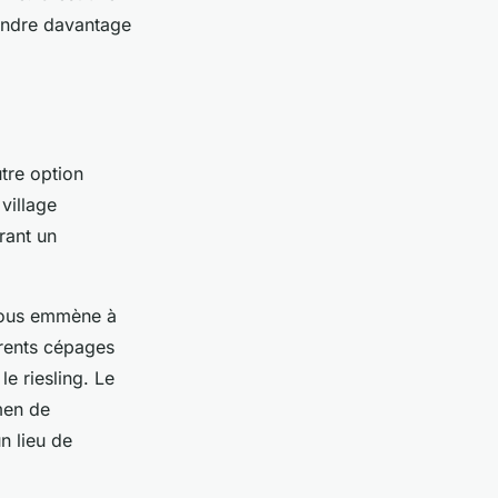
rendre davantage
tre option
village
rant un
 vous emmène à
érents cépages
le riesling. Le
men de
n lieu de