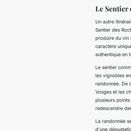
Le Sentier
Un autre itinéra
Sentier des Roch
produire du vin 
caractère uniqu
authentique en t
Le sentier comm
les vignobles en
randonnée. De là
Vosges et les ch
plusieurs points
redescendre dan
La randonnée se 
d'une dégustatio