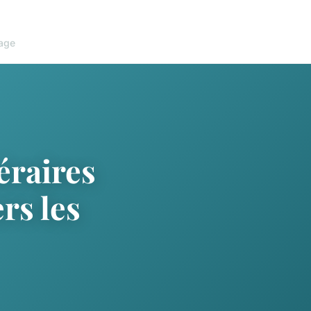
age
éraires
rs les