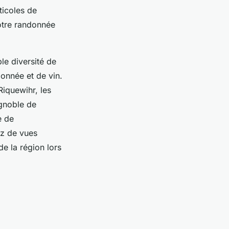
ticoles de
otre randonnée
le diversité de
donnée et de vin.
Riquewihr, les
ignoble de
e de
ez de vues
e la région lors