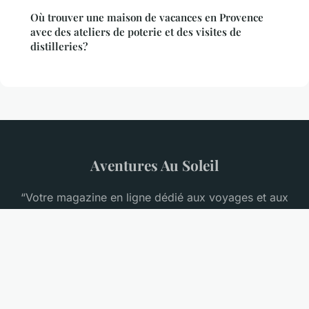
Où trouver une maison de vacances en Provence
avec des ateliers de poterie et des visites de
distilleries?
Aventures Au Soleil
“Votre magazine en ligne dédié aux voyages et aux
escapades ensoleillées”
Mentions légales
Contact
© 2026 Aventures Au Soleil. Tous droits réservés.