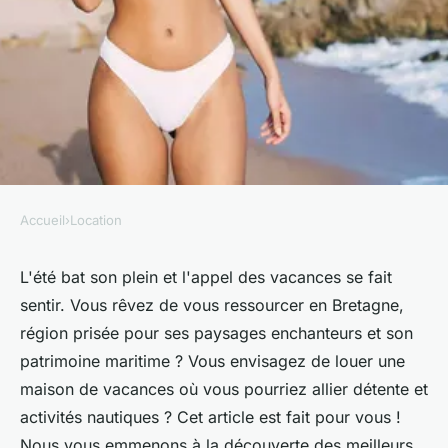
Accueil
›
Location
LOCATION
Où peut-on louer une maison
L'été bat son plein et l'appel des vacances se fait
sentir. Vous rêvez de vous ressourcer en Bretagne,
de vacances en Bretagne avec
région prisée pour ses paysages enchanteurs et son
des cours de navigation et des
patrimoine maritime ? Vous envisagez de louer une
balades en kayak?
maison de vacances où vous pourriez allier détente et
activités nautiques ? Cet article est fait pour vous !
Paul
•
30 juin 2024
•
5 min de lecture
Nous vous emmenons à la découverte des meilleurs