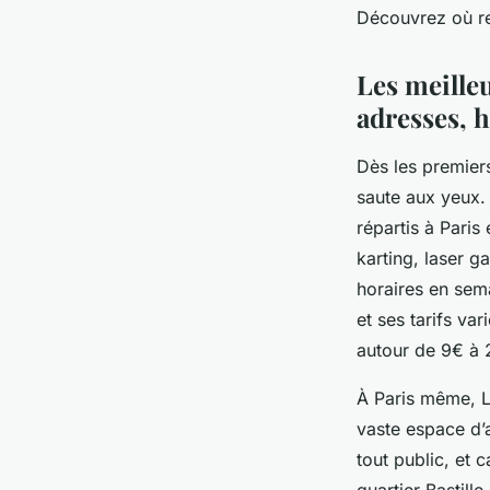
Découvrez où ret
Paul
•
11 août 2025
•
4 min de lecture
Les meilleu
adresses, h
Dès les premiers
saute aux yeux.
répartis à Paris 
karting, laser g
horaires en sem
et ses tarifs va
autour de 9€ à 2
À Paris même, L
vaste espace d’
tout public, et c