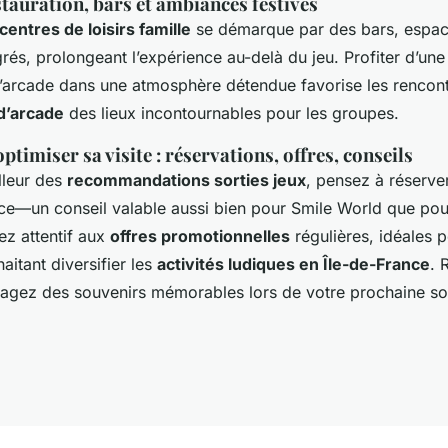
tauration, bars et ambiances festives
centres de loisirs famille
se démarque par des bars, espac
grés, prolongeant l’expérience au-delà du jeu. Profiter d’un
’arcade dans une atmosphère détendue favorise les rencontr
d’arcade
des lieux incontournables pour les groupes.
ptimiser sa visite : réservations, offres, conseils
illeur des
recommandations sorties jeux
, pensez à réserve
nce—un conseil valable aussi bien pour Smile World que pour
ez attentif aux
offres promotionnelles
régulières, idéales p
itant diversifier les
activités ludiques en Île-de-France
. 
rtagez des souvenirs mémorables lors de votre prochaine sor