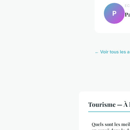
EC
P
P
← Voir tous les 
Tourisme — À l
Quels sont les mei