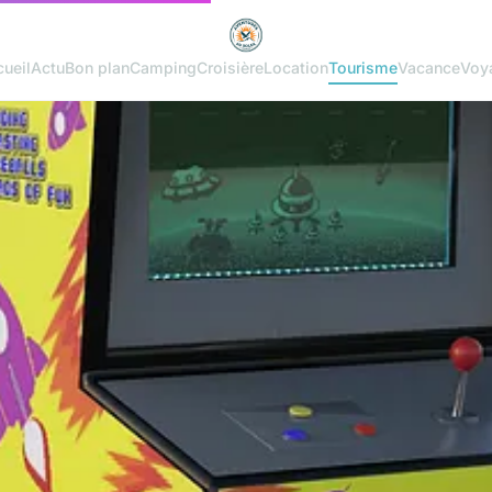
ueil
Actu
Bon plan
Camping
Croisière
Location
Tourisme
Vacance
Voy