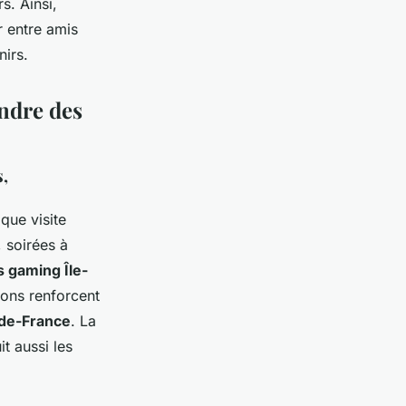
s. Ainsi,
r entre amis
irs.
ndre des
s,
que visite
, soirées à
 gaming Île-
ions renforcent
-de-France
. La
it aussi les