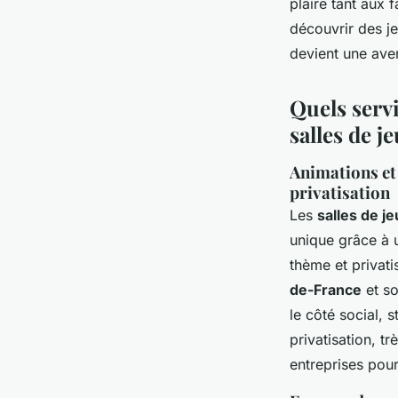
plaire tant aux 
découvrir des j
devient une ave
Quels serv
salles de j
Animations et
privatisation
Les
salles de j
unique grâce à
thème et privat
de-France
et so
le côté social, 
privatisation, t
entreprises pour