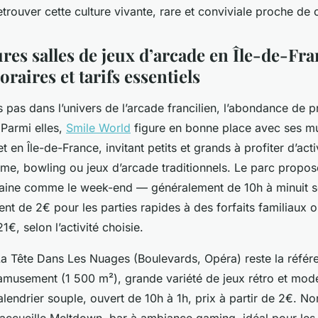
rouver cette culture vivante, rare et conviviale proche de 
res salles de jeux d’arcade en Île-de-Fra
oraires et tarifs essentiels
 pas dans l’univers de l’arcade francilien, l’abondance de p
 Parmi elles,
Smile World
figure en bonne place avec ses mu
et en Île-de-France, invitant petits et grands à profiter d’acti
ame, bowling ou jeux d’arcade traditionnels. Le parc propos
aine comme le week-end — généralement de 10h à minuit se
rient de 2€ pour les parties rapides à des forfaits familiaux 
1€, selon l’activité choisie.
a Tête Dans Les Nuages (Boulevards, Opéra) reste la référe
amusement (1 500 m²), grande variété de jeux rétro et mod
alendrier souple, ouvert de 10h à 1h, prix à partir de 2€. Non