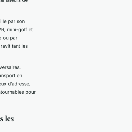
s amateurs de
lle par son
R, mini-golf et
o ou par
avit tant les
versaires,
ransport en
eux d’adresse,
ntournables pour
s les