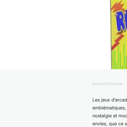
Accueil
›
Tourisme
TOURISME
Les jeux d'arcade les
Les jeux d’arcad
emblématiques, 
de-france !
nostalgie et mo
envies, que ce s