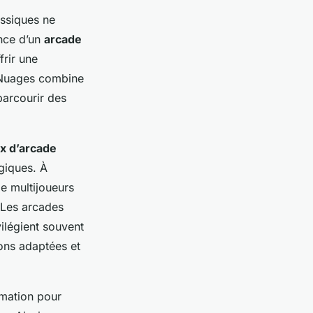
assiques ne
ence d’un
arcade
frir une
s Nuages combine
parcourir des
ux d’arcade
giques. À
e multijoueurs
. Les arcades
ilégient souvent
ions adaptées et
mmation pour