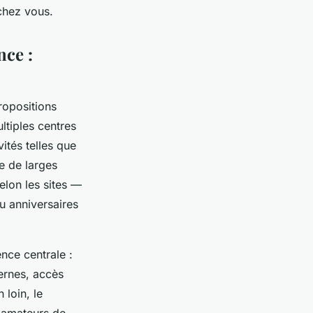
chez vous.
nce :
ropositions
ltiples centres
vités telles que
e de larges
lon les sites —
ou anniversaires
nce centrale :
ernes, accès
 loin, le