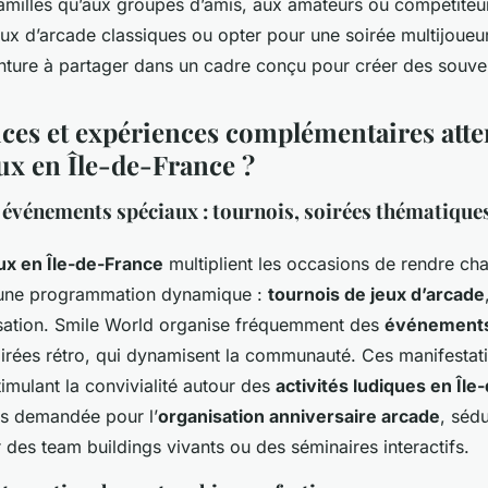
familles qu’aux groupes d’amis, aux amateurs ou compétiteur
eux d’arcade classiques ou opter pour une soirée multijoueu
nture à partager dans un cadre conçu pour créer des souven
ices et expériences complémentaires atte
eux en Île-de-France ?
 événements spéciaux : tournois, soirées thématique
eux en Île-de-France
multiplient les occasions de rendre cha
 une programmation dynamique :
tournois de jeux d’arcade
isation. Smile World organise fréquemment des
événements
irées rétro, qui dynamisent la communauté. Ces manifestat
stimulant la convivialité autour des
activités ludiques en Île
rès demandée pour l’
organisation anniversaire arcade
, sédu
 des team buildings vivants ou des séminaires interactifs.