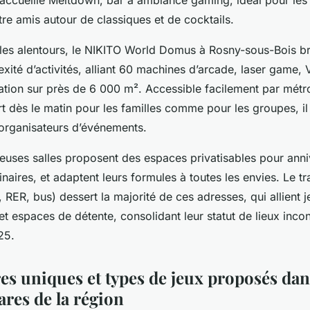
le accueille Meltdown, bar à ambiance gaming, idéal pour le
re amis autour de classiques et de cocktails.
les alentours, le NIKITO World Domus à Rosny-sous-Bois bri
té d’activités, alliant 60 machines d’arcade, laser game, V
ation sur près de 6 000 m². Accessible facilement par métr
t dès le matin pour les familles comme pour les groupes, il r
 organisateurs d’événements.
euses salles proposent des espaces privatisables pour anni
naires, et adaptent leurs formules à toutes les envies. Le t
ER, bus) dessert la majorité de ces adresses, qui allient j
t espaces de détente, consolidant leur statut de lieux inco
25.
s uniques et types de jeux proposés dan
ares de la région