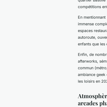
quartier Bastil
compétitions ent
En mentionnant 
immense complexi
espaces restaur
autoroute, ouver
enfants que les
Enfin, de nombr
afterworks, sémi
commun (métro, R
ambiance geek e
les loisirs en 20
Atmosphère
arcades ph